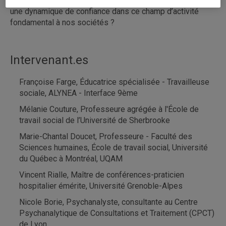
retrouver l’art de « soigner le soin » de nature à restaurer
une dynamique de confiance dans ce champ d’activité
fondamental à nos sociétés ?
Intervenant.es
Françoise Farge, Éducatrice spécialisée - Travailleuse
sociale, ALYNEA - Interface 9ème
Mélanie Couture, Professeure agrégée à l'École de
travail social de l’Université de Sherbrooke
Marie-Chantal Doucet, Professeure - Faculté des
Sciences humaines, École de travail social, Université
du Québec à Montréal, UQAM
Vincent Rialle, Maître de conférences-praticien
hospitalier émérite, Université Grenoble-Alpes
Nicole Borie, Psychanalyste, consultante au Centre
Psychanalytique de Consultations et Traitement (CPCT)
de Lyon