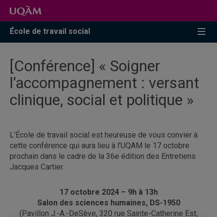
Accéder
Accéder
Accéder
à
au
à
la
menu
la
École de travail social
recherche
pricipal
zone
centrale
[Conférence] « Soigner
l’accompagnement : versant
clinique, social et politique »
L'École de travail social est heureuse de vous convier à
cette conférence qui aura lieu à l'UQAM le 17 octobre
prochain dans le cadre de la 36e édition des Entretiens
Jacques Cartier.
17 octobre 2024 – 9h à 13h
Salon des sciences humaines, DS-1950
(Pavillon J.-A.-DeSève, 320 rue Sainte-Catherine Est,