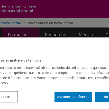
é des sciences humaines
 de travail social
 travail social
Baccalauréat en travail social
Formation
Recherche
Médias
C
ces en matière de témoins
sons des témoins (cookies) afin de collecter des informations qui nous 
r votre expérience sur le site, de vous proposer des contenus vidéo, d’a
es de fréquentation, etc. Vous pouvez personnaliser votre choix en séle
ces ».
érences
Autoriser les témoins
Tout