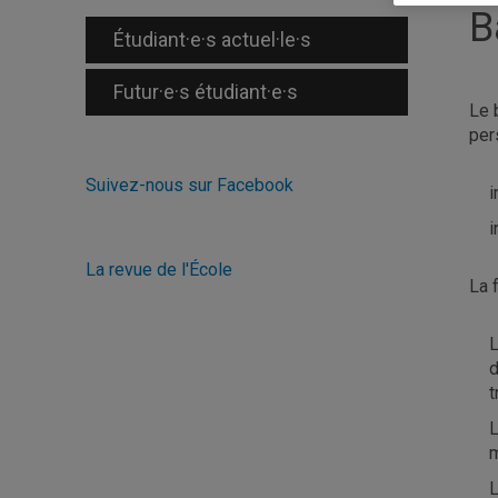
B
Étudiant·e·s actuel·le·s
Futur·e·s étudiant·e·s
Le 
per
Suivez-nous sur Facebook
i
i
La revue de l'École
La 
L
d
t
L
m
L