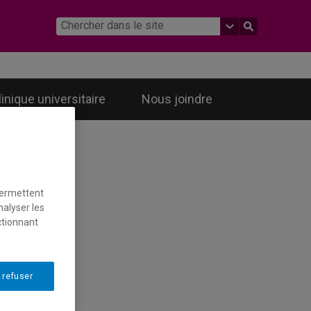
linique universitaire
Nous joindre
permettent
nalyser les
ctionnant
 refuser