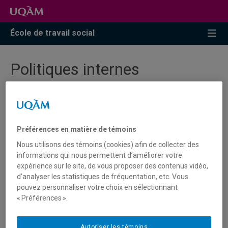
Accéder
Accéder
Accéder
à
au
à
la
menu
la
École de travail social
recherche
pricipal
zone
centrale
Politiques internes
Politique interculturelle de l'École de travail
Préférences en matière de témoins
social
Nous utilisons des témoins (cookies) afin de collecter des
informations qui nous permettent d’améliorer votre
Politique d'utilisation des médias sociaux
expérience sur le site, de vous proposer des contenus vidéo,
de l'École de travail social
d’analyser les statistiques de fréquentation, etc. Vous
pouvez personnaliser votre choix en sélectionnant
Politique de gestion des situations
« Préférences ».
problèmes
Autoriser les témoins