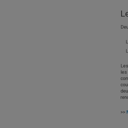
L
Deu
L
L
Les
les
com
cou
deu
ren
>>