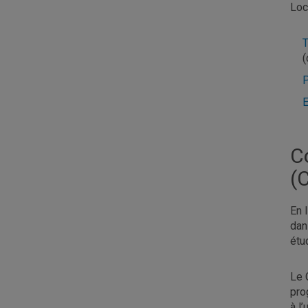
Loc
T
P
C
(
En 
dan
étu
Le 
pro
à l’