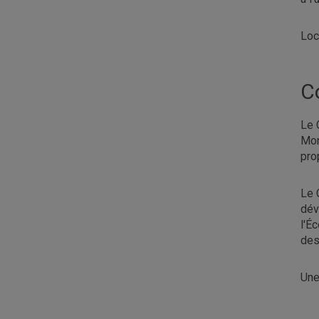
Loc
C
Le 
Mon
pro
Le 
dév
l'É
des
Une