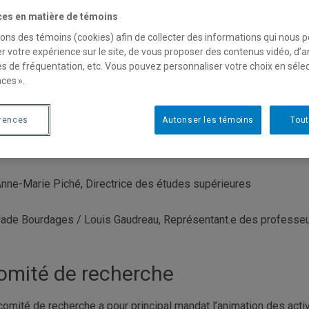
posé de la direction de l’École, des directions du premier cycl
ces en matière de témoins
fesseur·e·s y délègue un·e représentant·e. Son mandat en est un 
sons des témoins (cookies) afin de collecter des informations qui nous 
 décisions finales. Le comité se réunit une fois par mois.
r votre expérience sur le site, de vous proposer des contenus vidéo, d’a
es de fréquentation, etc. Vous pouvez personnaliser votre choix en séle
composition du comité exécutif 2026-2027 est :
ces ».
aria Nengeh Mensah, Directrice de l'École
érences
Autoriser les témoins
Tout
orge Flores-Aranda, Directeur du programme de baccalauréat
nne-Marie Piché, Directrice des études supérieures
ade Bourdages / Louis Gaudreau, Représentant.e des professeu
omité de recherche
comité de recherche a pour principal mandat l’animation des activit