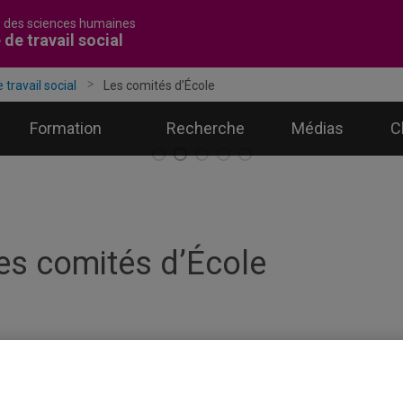
é des sciences humaines
 de travail social
 travail social
Les comités d’École
Formation
Recherche
Médias
C
es comités d’École
omité exécutif
comité exécutif de l'École de travail social a comme responsabilit