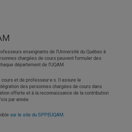
QAM
rofesseurs enseignants de l’Université du Québec à
rsonnes chargées de cours peuvent formuler des
s chaque département de l’UQAM.
ours et de professeur·e·s. Il assure le
'intégration des personnes chargées de cours dans
rmation offerte et à la reconnaissance de la contribution
fois par année.
nible
sur le site du SPPEUQAM
.