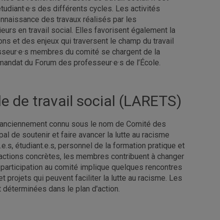
udiant·e·s des différents cycles. Les activités
onnaissance des travaux réalisés par les
eurs en travail social. Elles favorisent également la
ns et des enjeux qui traversent le champ du travail
fesseur·e·s membres du comité se chargent de la
 mandat du Forum des professeur·e·s de l’École.
le de travail social (LARETS)
S), anciennement connu sous le nom de Comité des
pal de soutenir et faire avancer la lutte au racisme
.s, étudiant.e.s, personnel de la formation pratique et
d’actions concrètes, les membres contribuent à changer
a participation au comité implique quelques rencontres
projets qui peuvent faciliter la lutte au racisme. Les
déterminées dans le plan d'action.