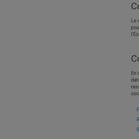
C
Le 
pou
l'É
C
En 
dan
ras
soc
P
R
S