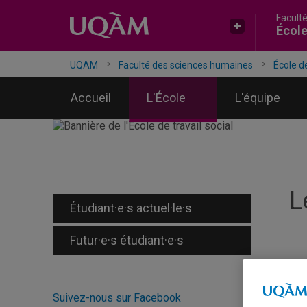
Facult
Accéder
Accéder
Accéder
École
à
au
à
la
menu
la
recherche
pricipal
zone
UQAM
Faculté des sciences humaines
École de
centrale
Accueil
L'École
L'équipe
L
Étudiant·e·s actuel·le·s
Futur·e·s étudiant·e·s
C
Suivez-nous sur Facebook
Le 