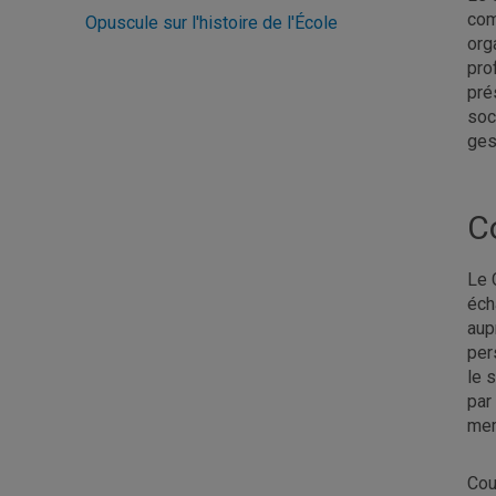
com
Opuscule sur l'histoire de l'École
org
pro
pré
soc
ges
C
Le 
éch
aup
per
le 
par
mem
Cour