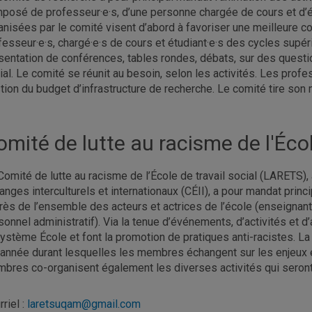
posé de professeur·e·s, d’une personne chargée de cours et d’ét
anisées par le comité visent d’abord à favoriser une meilleure c
fesseur·e·s, chargé·e·s de cours et étudiant·e·s des cycles supéri
sentation de conférences, tables rondes, débats, sur des questio
ial. Le comité se réunit au besoin, selon les activités. Les pro
tion du budget d’infrastructure de recherche. Le comité tire son
omité de lutte au racisme de l'Éco
Comité de lutte au racisme de l’École de travail social (LARET
anges interculturels et internationaux (CÉII), a pour mandat princi
rès de l’ensemble des acteurs et actrices de l’école (enseignant.e
sonnel administratif). Via la tenue d’événements, d’activités et 
système École et font la promotion de pratiques anti-racistes. L
 année durant lesquelles les membres échangent sur les enjeux et 
bres co-organisent également les diverses activités qui seront 
riel :
laretsuqam@gmail.com