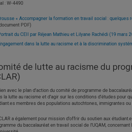
al : W-4490
rousse « Accompagner la formation en travail social : quelques r
(document PDF)
ortrait du CEII par Réjean Mathieu et Lilyane Rachédi (19 mars 
Engagement
dans la lutte au racisme et à la discrimination systé
omité de lutte au racisme du pro
CLAR)
lien avec le plan d’action du comité de programme de baccalauréa
s la lutte au racisme et d'agir sur les conditions d’études pour 
diant.es membres des populations autochtones, immigrantes ou d
CLAR a également pour mission d’offrir du soutien aux étudiant.e
gramme du baccalauréat en travail social de l’UQAM, concernant 
université.