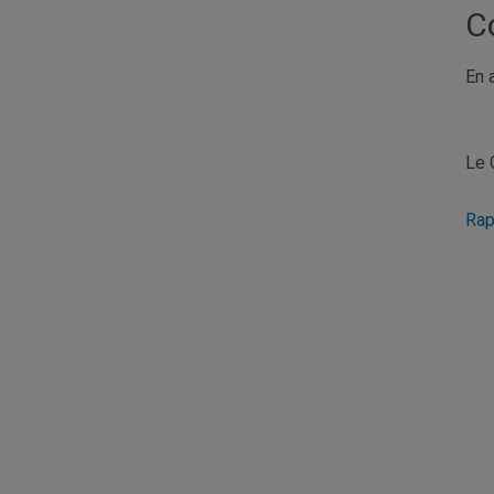
C
En 
Le 
Rap