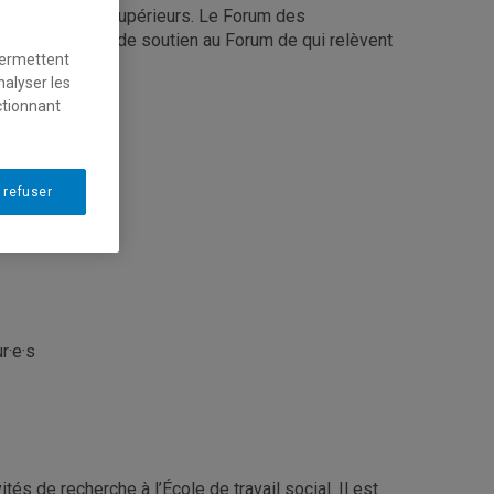
e et des cycles supérieurs. Le Forum des
d’orientation et de soutien au Forum de qui relèvent
permettent
nalyser les
ctionnant
 refuser
r·e·s
és de recherche à l’École de travail social. Il est